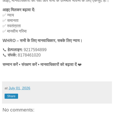
आइए
मानवाधिकारों की रक्षा और सभी के उज्ज्वल भविष्य के लिए एकजुट हों।
,
आइए मिलकर बढ़ावा दें:
न्याय
✅
समानता
✅
स्वतंत्रता
✅
मानवीय गरिमा
✅
सभी के लिए मानवाधिकार
सबके लिए न्याय।
WHRO –
,
हेल्पलाइन:
📞
9217594899
संपर्क:
📞
8178461020
सम्मान करें
संरक्षण करें
मानवाधिकारों को बढ़ावा दें
•
•
❤
at
July 01, 2026
Share
No comments: